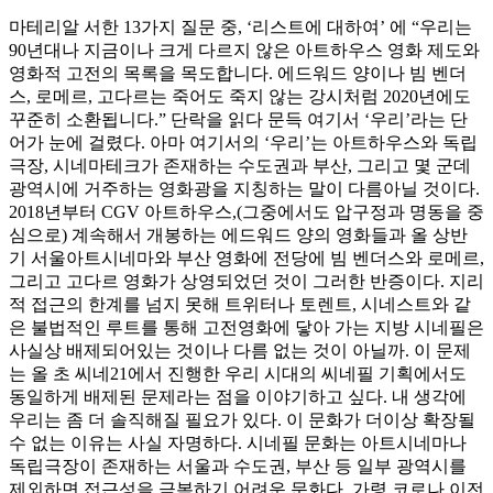
마테리알 서한 13가지 질문 중, ‘리스트에 대하여’ 에 “우리는
90년대나 지금이나 크게 다르지 않은 아트하우스 영화 제도와
영화적 고전의 목록을 목도합니다. 에드워드 양이나 빔 벤더
스, 로메르, 고다르는 죽어도 죽지 않는 강시처럼 2020년에도
꾸준히 소환됩니다.” 단락을 읽다 문득 여기서 ‘우리’라는 단
어가 눈에 걸렸다. 아마 여기서의 ‘우리’는 아트하우스와 독립
극장, 시네마테크가 존재하는 수도권과 부산, 그리고 몇 군데
광역시에 거주하는 영화광을 지칭하는 말이 다름아닐 것이다.
2018년부터 CGV 아트하우스,(그중에서도 압구정과 명동을 중
심으로) 계속해서 개봉하는 에드워드 양의 영화들과 올 상반
기 서울아트시네마와 부산 영화에 전당에 빔 벤더스와 로메르,
그리고 고다르 영화가 상영되었던 것이 그러한 반증이다. 지리
적 접근의 한계를 넘지 못해 트위터나 토렌트, 시네스트와 같
은 불법적인 루트를 통해 고전영화에 닿아 가는 지방 시네필은
사실상 배제되어있는 것이나 다름 없는 것이 아닐까. 이 문제
는 올 초 씨네21에서 진행한 우리 시대의 씨네필 기획에서도
동일하게 배제된 문제라는 점을 이야기하고 싶다. 내 생각에
우리는 좀 더 솔직해질 필요가 있다. 이 문화가 더이상 확장될
수 없는 이유는 사실 자명하다. 시네필 문화는 아트시네마나
독립극장이 존재하는 서울과 수도권, 부산 등 일부 광역시를
제외하면 접근성을 극복하기 어려운 문화다. 가령 코로나 이전