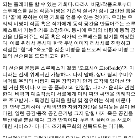
되는 플레이를 할 수 있는 기회다. 따라서 비평/작품으로부터
스루패스를 받은 작품/비평은 기존의 질서가 잠시 교란된 틈을
타 ‘골’에 준하는 어떤 기회를 얻을 수 있는 것이다. 우리는 우
리의 비평이 작품 혹은 작가에게 동적 공간을 만들어주는 스루
패스로서 기능하기를 소망하며, 동시에 우리의 비평에 동적 공
간을 만들어주는 작품 혹은 작가의 스루패스를 받기를 희망한
다. 이를 위해서 동시대 한국 무빙이미지 리서치를 진행하고
적절한 “힘”과 “속도”를 갖춘 비평을 씀으로써 작품과 비평 그
둘의 선순환을 도모하고자 한다.
이 선순환 운동은 스루패스가 결코 ‘오프사이드(off-side)’가 아
니라는 전제 위에서만 가능하다. 다시 말해, 상대 팀의 수비수
너머로 우리의 비평자 혹은 창작자가 먼저 도착해 있어선 안
될 거란 뜻이다. 이는 곧 플레이의 안일함, 나아가 윤리와 관련
한다. 비평과 예술작품이 서로에게 미리 짜인 싸인을 의례적으
로 주고받거나 특정한 영역을 할당 및 점유하는 식에 머문다
면, 만약 그리하여 구태의연한 자화자찬만을 벌여놓는 꼴이 된
다면, 열린 공간/동적 공간은커녕 그저 닫힘 내지 죽은 공간을
부산해낼 뿐일 테다. 그건 반칙이다. 우리의 플레이는 서로에
대한 서비스가 아니다. 조기축구회의 친목도모는 더더욱.