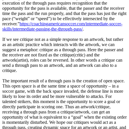
execution of the through pass requires recognition that the
opportunity for the pass is available, that the passer and the receiver
time the pass and the run properly, and that the pass has just the right
pace (“weight” or “speed”) to be effectively intersected by the
receiver.”
https://coachingamericansoccer.com/intermediate-soccer-
skills/intermediate-passing-the-through-pass/
.
If we see critique not as a simple response to an artwork, but rather
as an artistic practice which interacts with the artwork, we can
suggest a metaphor: critique as a through pass. Here the passer and
the receiver are not fixed as the critique(critic) and the
artwork(artist), roles can be reversed. In other words a critique can
send a through pass to an artwork, and an artwork can also to a
critique.
The important result of a through pass is the creation of open space.
This open space is at the same time a space of opportunity – in a
soccer game, with the back space invaded, the defense line is more
likely to lose its order and be more vulnerable to attacks. For
talented strikers, this moment is the opportunity to score a goal or
directly participate in scoring one. Thus an artwork/critique,
receiving a through pass from a critique/artwork, can get an
opportunity of what is equivalent to a “goal” when the existing order
is momentarily disturbed. We hope our critiques would act as a
through pass, creating dynamic space for an artwork or an artist, and