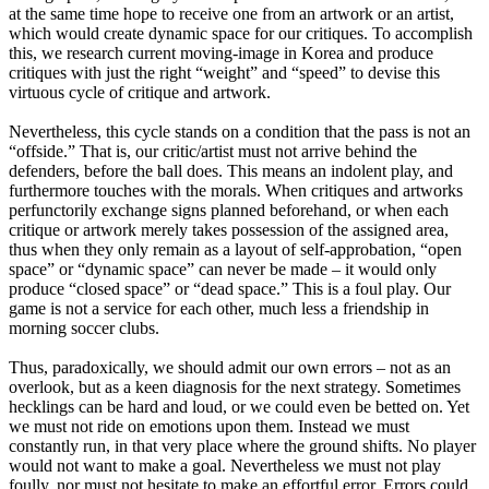
at the same time hope to receive one from an artwork or an artist,
which would create dynamic space for our critiques. To accomplish
this, we research current moving-image in Korea and produce
critiques with just the right “weight” and “speed” to devise this
virtuous cycle of critique and artwork.
Nevertheless, this cycle stands on a condition that the pass is not an
“offside.” That is, our critic/artist must not arrive behind the
defenders, before the ball does. This means an indolent play, and
furthermore touches with the morals. When critiques and artworks
perfunctorily exchange signs planned beforehand, or when each
critique or artwork merely takes possession of the assigned area,
thus when they only remain as a layout of self-approbation, “open
space” or “dynamic space” can never be made – it would only
produce “closed space” or “dead space.” This is a foul play. Our
game is not a service for each other, much less a friendship in
morning soccer clubs.
Thus, paradoxically, we should admit our own errors – not as an
overlook, but as a keen diagnosis for the next strategy. Sometimes
hecklings can be hard and loud, or we could even be betted on. Yet
we must not ride on emotions upon them. Instead we must
constantly run, in that very place where the ground shifts. No player
would not want to make a goal. Nevertheless we must not play
foully, nor must not hesitate to make an effortful error. Errors could