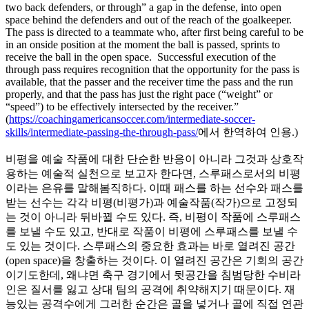
two back defenders, or through” a gap in the defense, into open
space behind the defenders and out of the reach of the goalkeeper.
The pass is directed to a teammate who, after first being careful to be
in an onside position at the moment the ball is passed, sprints to
receive the ball in the open space. Successful execution of the
through pass requires recognition that the opportunity for the pass is
available, that the passer and the receiver time the pass and the run
properly, and that the pass has just the right pace (“weight” or
“speed”) to be effectively intersected by the receiver.”
(
https://coachingamericansoccer.com/intermediate-soccer-
skills/intermediate-passing-the-through-pass/
에서 한역하여 인용.)
비평을 예술 작품에 대한 단순한 반응이 아니라 그것과 상호작
용하는 예술적 실천으로 보고자 한다면, 스루패스로서의 비평
이라는 은유를 말해봄직하다. 이때 패스를 하는 선수와 패스를
받는 선수는 각각 비평(비평가)과 예술작품(작가)으로 고정되
는 것이 아니라 뒤바뀔 수도 있다. 즉, 비평이 작품에 스루패스
를 보낼 수도 있고, 반대로 작품이 비평에 스루패스를 보낼 수
도 있는 것이다. 스루패스의 중요한 효과는 바로 열려진 공간
(open space)을 창출하는 것이다. 이 열려진 공간은 기회의 공간
이기도한데, 왜냐면 축구 경기에서 뒷공간을 침범당한 수비라
인은 질서를 잃고 상대 팀의 공격에 취약해지기 때문이다. 재
능있는 공격수에게 그러한 순간은 골을 넣거나 골에 직접 연관