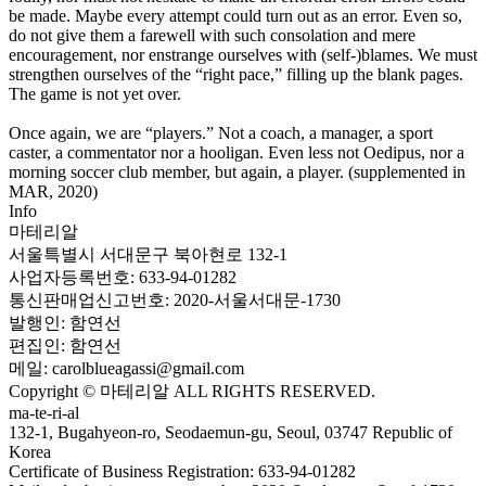
be made. Maybe every attempt could turn out as an error. Even so,
do not give them a farewell with such consolation and mere
encouragement, nor enstrange ourselves with (self-)blames. We must
strengthen ourselves of the “right pace,” filling up the blank pages.
The game is not yet over.
Once again, we are “players.” Not a coach, a manager, a sport
caster, a commentator nor a hooligan. Even less not Oedipus, nor a
morning soccer club member, but again, a player. (supplemented in
MAR, 2020)
Info
마테리알
서울특별시 서대문구 북아현로 132-1
사업자등록번호: 633-94-01282
통신판매업신고번호: 2020-서울서대문-1730
발행인: 함연선
편집인: 함연선
메일: carolblueagassi@gmail.com
Copyright © 마테리알 ALL RIGHTS RESERVED.
ma-te-ri-al
132-1, Bugahyeon-ro, Seodaemun-gu, Seoul, 03747 Republic of
Korea
Certificate of Business Registration: 633-94-01282