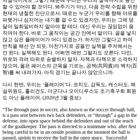
역설적이게도 그렇기 때문에 우리는 우리의 실책까지도 용인
할 수 있어야 할 것이다. 봐주기가 아닌, 다음 전략 수립을 위한
현재의 냉철한 진단으로서. 때로는 누군가 우리를 향해 야유를
퍼붓거나 심지어는 내기를 걸 수도 있겠지만, 우리는 그에 덩
달아 일희일비하지 말아야 할 테다. 대신 우리는 끊임없이 움
직여야 한다. 바로 그 움직이는 공간 안에서 말이다. 골을 넣지
않고 싶은 플레이어가 어디 있겠는가. 하지만 그렇다고 하여
반칙을 해선 안 되듯, 마찬가지로 공들인 실책을 주저해서는
안 된다. 실책해도 된다. 어쩌면 매번 그럴지도 모른다. 다만,
위로와 격려 따위로 송별하지 말자. 자책과 타책으로 소격하지
않으며, 옳은 페이스의 근육을 기르는, 공책(共同責)의 백지(百
智)를 써 내려가자. 아직 경기는 끝나지 않았으니까.
다시 한번, 우리는 ‘플레이어’다. 코치도, 감독도, 캐스터도, 해
설위원도, 훌리건도, 더군다나 오이디푸스도 조기축구회 회원
도 아닌 플레이어. (2020년 3월 증보)
“The through pass in soccer, also known as the soccer through ball,
is a pass sent between two back defenders, or “through” a gap in the
defense, into open space behind the defenders and out of the reach
of the goalkeeper. The pass is directed to a teammate who, after first
being careful to be in an onside position at the moment the ball is
passed, sprints to receive the ball in the open space. Successful