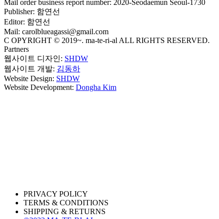
Mail order business report number: 2020-Seodaemun Seoul-1730
Publisher: 함연선
Editor: 함연선
Mail: carolblueagassi@gmail.com
C OPYRIGHT © 2019~. ma-te-ri-al ALL RIGHTS RESERVED.
Partners
웹사이트 디자인:
SHDW
웹사이트 개발:
김동하
Website Design:
SHDW
Website Development:
Dongha Kim
PRIVACY POLICY
TERMS & CONDITIONS
SHIPPING & RETURNS